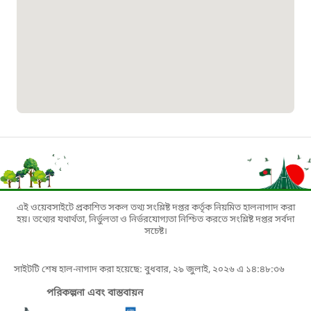
শিশু সহায়তা লাইন
১৬১০৯
বাংলাদেশ কর্মচারী কল্যাণ বোর্ড হটলাইন
০১৯০৮৮৮৮৮৮৮
মাদকদ্রব্য নিয়ন্ত্রণ হটলাইন
১৬১১৩
এই ওয়েবসাইটে প্রকাশিত সকল তথ্য সংশ্লিষ্ট দপ্তর কর্তৃক নিয়মিত হালনাগাদ করা
হয়। তথ্যের যথার্থতা, নির্ভুলতা ও নির্ভরযোগ্যতা নিশ্চিত করতে সংশ্লিষ্ট দপ্তর সর্বদা
জরুরী অভ্যন্তরীণ নৌ-পরিবহন হটলাইন
সচেষ্ট।
১৬৪৪৫
সাইটটি শেষ হাল-নাগাদ করা হয়েছে: বুধবার, ২৯ জুলাই, ২০২৬ এ ১৪:৪৮:৩৬
পরিকল্পনা এবং বাস্তবায়ন
পাসপোর্ট বাতায়ন হটলাইন