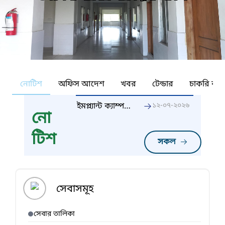
নোটিশ
অফিস আদেশ
খবর
টেন্ডার
চাকরি কর্ন
ইমপ্ল্যান্ট ক্যাম্প
১২-০৭-২০২৬
নো
নোটিশ
টিশ
সকল
সেবাসমূহ
সেবার তালিকা