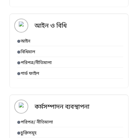
আইন ও বিধি
আইন
বিধিমাল
পরিপত্র/নীতিমালা
গার্ড ফাইল
কর্মসম্পাদন ব্যবস্থাপনা
পরিপত্র/ নীতিমালা
চুক্তিসমূহ